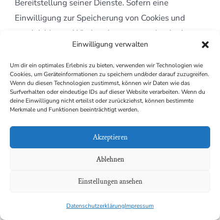
Bereitstellung seiner Dienste. Sofern eine
Einwilligung zur Speicherung von Cookies und
vergleichbaren Wiedererkennungstechnologien
Einwilligung verwalten
abgefragt wurde, erfolgt die Verarbeitung
ausschließlich auf Grundlage dieser Einwilligung
Um dir ein optimales Erlebnis zu bieten, verwenden wir Technologien wie
Cookies, um Geräteinformationen zu speichern und/oder darauf zuzugreifen.
(Art. 6 Abs. 1 lit. a DSGVO und § 25 Abs. 1
Wenn du diesen Technologien zustimmst, können wir Daten wie das
Surfverhalten oder eindeutige IDs auf dieser Website verarbeiten. Wenn du
TDDDG); die Einwilligung ist jederzeit widerrufbar.
deine Einwilligung nicht erteilst oder zurückziehst, können bestimmte
Merkmale und Funktionen beeinträchtigt werden.
Sie können Ihren Browser so einstellen, dass Sie
über das Setzen von Cookies informiert werden und
Akzeptieren
Cookies nur im Einzelfall erlauben, die Annahme
Ablehnen
von Cookies für bestimmte Fälle oder generell
ausschließen sowie das automatische Löschen der
Einstellungen ansehen
Cookies beim Schließen des Browsers aktivieren.
Datenschutzerklärung
Impressum
Bei der Deaktivierung von Cookies kann die