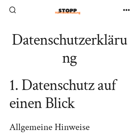
Zum
Inhalt
Suche
Men
ein-/ausblenden
springen
Datenschutzerkläru
ng
1. Datenschutz auf
einen Blick
Allgemeine Hinweise