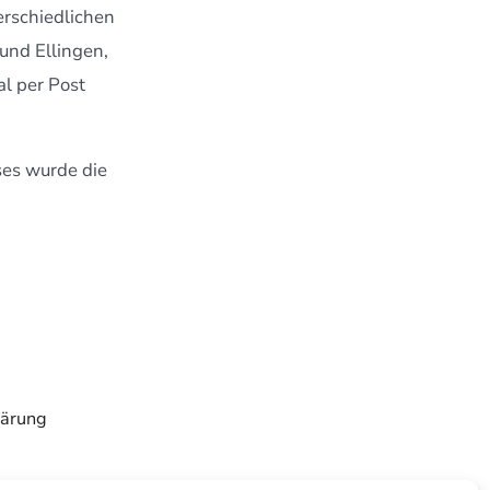
erschiedlichen
und Ellingen,
l per Post
ses wurde die
lärung