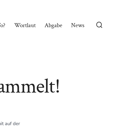
o?
Wortlaut
Abgabe
News
Suche
ein-/ausble
sammelt!
t auf der