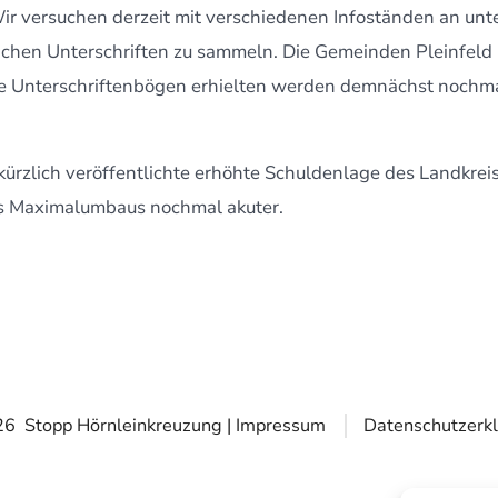
ir versuchen derzeit mit verschiedenen Infoständen an unt
lichen Unterschriften zu sammeln. Die Gemeinden Pleinfeld 
ne Unterschriftenbögen erhielten werden demnächst nochma
kürzlich veröffentlichte erhöhte Schuldenlage des Landkrei
 Maximalumbaus nochmal akuter.
026
Stopp Hörnleinkreuzung |
Impressum
Datenschutzerk