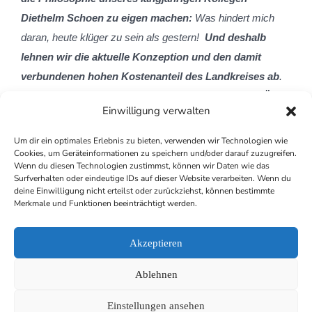
Diethelm Schoen zu eigen machen:
Was hindert mich
daran, heute klüger zu sein als gestern!
Und deshalb
lehnen wir die aktuelle Konzeption und den damit
verbundenen hohen Kostenanteil des Landkreises ab
.
Mit unseren Mitstreitern von den Grünen und der ÖDP
Einwilligung verwalten
sagen wir: Es kann nicht falsch sein, nach Alternativen
zu suchen.
„
Um dir ein optimales Erlebnis zu bieten, verwenden wir Technologien wie
Cookies, um Geräteinformationen zu speichern und/oder darauf zuzugreifen.
Wenn du diesen Technologien zustimmst, können wir Daten wie das
Surfverhalten oder eindeutige IDs auf dieser Website verarbeiten. Wenn du
deine Einwilligung nicht erteilst oder zurückziehst, können bestimmte
Merkmale und Funktionen beeinträchtigt werden.
© 2026
Stopp Hörnleinkreuzung |
Impressum
Datenschutzerklärung
Akzeptieren
Ablehnen
Einstellungen ansehen