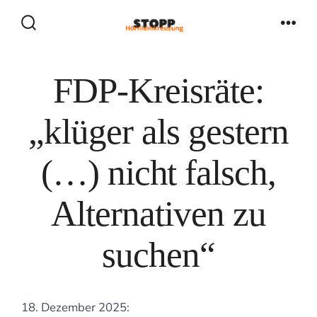
Zum
Inhalt
Suche
Men
ein-/ausblenden
springen
FDP-Kreisräte:
„klüger als gestern
(…) nicht falsch,
Alternativen zu
suchen“
18. Dezember 2025: